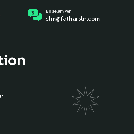
Bir selam ver!
m
slm@fatharsln.com
tion
er